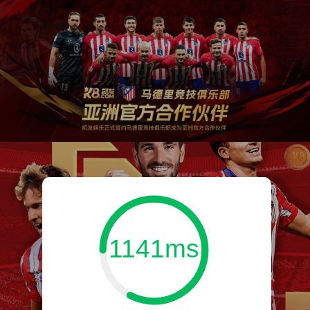
1141ms