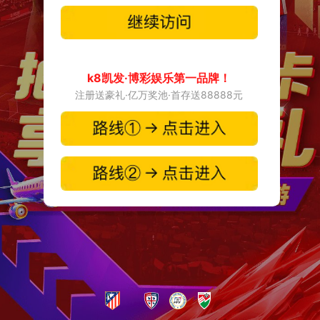
k8凯发·博彩娱乐第一品牌！
注册送豪礼·亿万奖池·首存送88888元